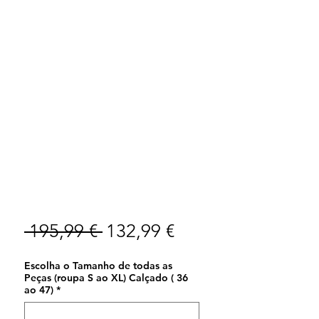
Preço
Preço
 195,99 € 
132,99 €
normal
promocional
Escolha o Tamanho de todas as
Peças (roupa S ao XL) Calçado ( 36
ao 47)
*