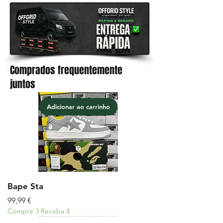
Comprados frequentemente
.
juntos
Adicionar ao carrinho
Bape Sta
Preço
99,99 €
Compre 3 Receba 4