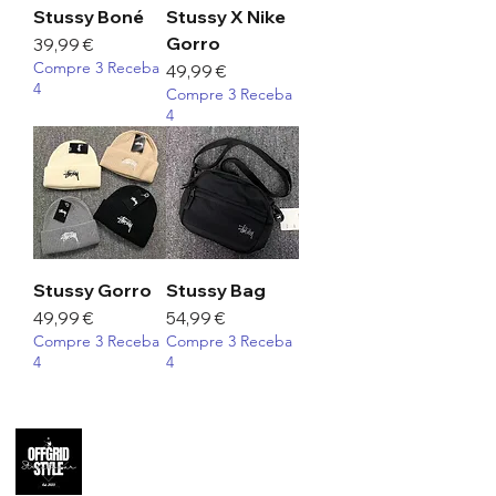
Stussy Boné
Stussy X Nike
Gorro
Preço
39,99 €
Compre 3 Receba
Preço
49,99 €
4
Compre 3 Receba
4
Stussy Gorro
Stussy Bag
Preço
Preço
49,99 €
54,99 €
Compre 3 Receba
Compre 3 Receba
4
4