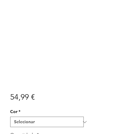
Preço
54,99 €
Cor
*