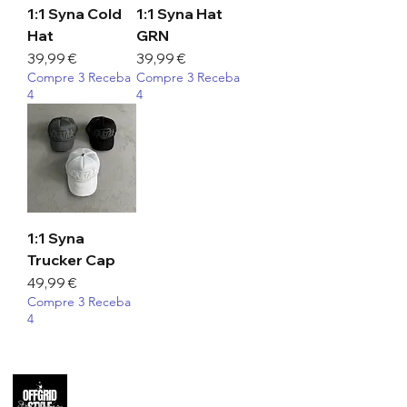
1:1 Syna Cold
1:1 Syna Hat
Hat
GRN
Preço
Preço
39,99 €
39,99 €
Compre 3 Receba
Compre 3 Receba
4
4
1:1 Syna
Trucker Cap
Preço
49,99 €
Compre 3 Receba
4