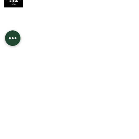
Apoio ao
Cliente
Contato
Informações
Quem Somos
Envio e Devolução
Politica da Loja
Redes Sociais