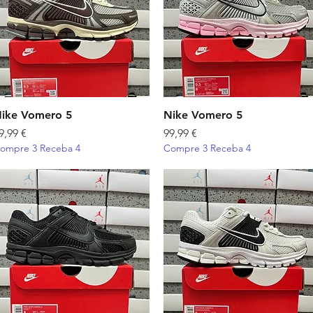
ike Vomero 5
Visualização rápida
Nike Vomero 5
Visualização rápida
reço
Preço
9,99 €
99,99 €
ompre 3 Receba 4
Compre 3 Receba 4