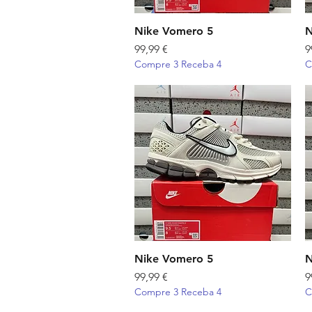
Nike Vomero 5
Visualização rápida
N
Preço
P
99,99 €
9
Compre 3 Receba 4
C
Nike Vomero 5
Visualização rápida
N
Preço
P
99,99 €
9
Compre 3 Receba 4
C