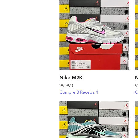
Nike M2K
Visualização rápida
N
Preço
P
99,99 €
9
Compre 3 Receba 4
C