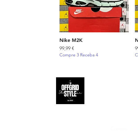
Nike M2K
Visualização rápida
N
Preço
P
99,99 €
9
Compre 3 Receba 4
C
Apoio ao 
Contato