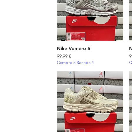
Nike Vomero 5
Visualização rápida
N
Preço
P
99,99 €
9
Compre 3 Receba 4
C