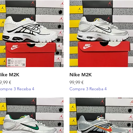
ike M2K
Visualização rápida
Nike M2K
Visualização rápida
reço
Preço
9,99 €
99,99 €
ompre 3 Receba 4
Compre 3 Receba 4