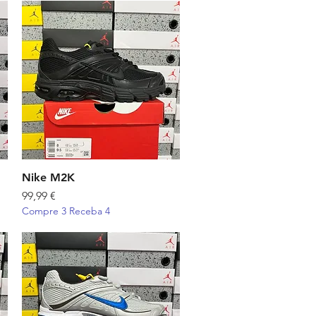
Nike M2K
Visualização rápida
Preço
99,99 €
Compre 3 Receba 4