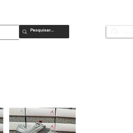
Logi
e