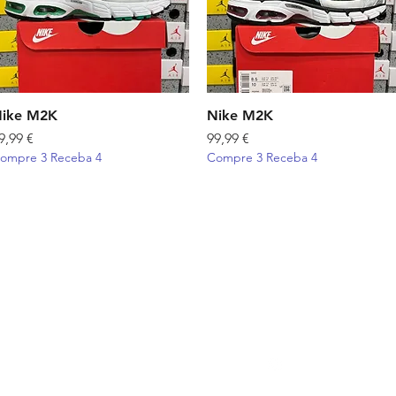
ike M2K
Visualização rápida
Nike M2K
Visualização rápida
reço
Preço
9,99 €
99,99 €
ompre 3 Receba 4
Compre 3 Receba 4
Cliente
Informações
Redes Sociais
Quem Somos