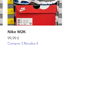
Nike M2K
Visualização rápida
Preço
99,99 €
Compre 3 Receba 4