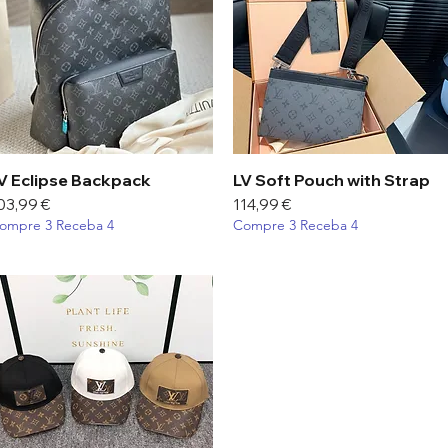
V Eclipse Backpack
Visualização rápida
LV Soft Pouch with Strap
Visualização rápida
reço
Preço
03,99 €
114,99 €
ompre 3 Receba 4
Compre 3 Receba 4