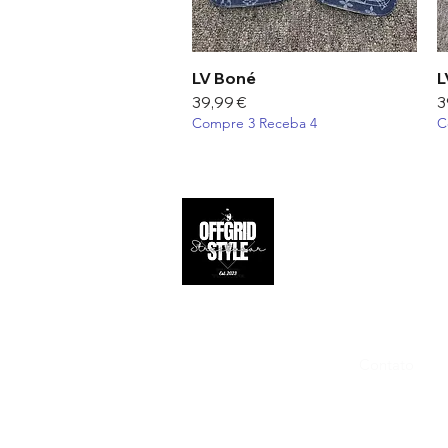
LV Boné
Visualização rápida
L
Preço
P
39,99 €
3
Compre 3 Receba 4
C
Apoio ao 
Contato