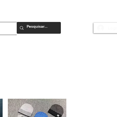
Logi
e