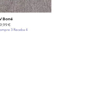
V Boné
Visualização rápida
reço
9,99 €
ompre 3 Receba 4
Cliente
Informações
Redes Sociais
Quem Somos