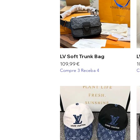
LV Soft Trunk Bag
Visualização rápida
L
Preço
P
109,99 €
1
Compre 3 Receba 4
C