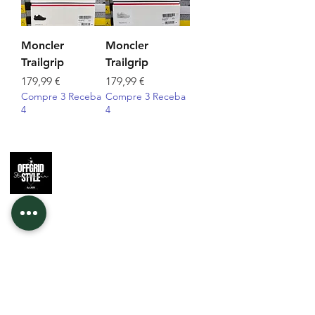
Moncler
Moncler
Trailgrip
Trailgrip
Preço
Preço
179,99 €
179,99 €
Compre 3 Receba
Compre 3 Receba
4
4
Apoio ao
Cliente
Contato
Informações