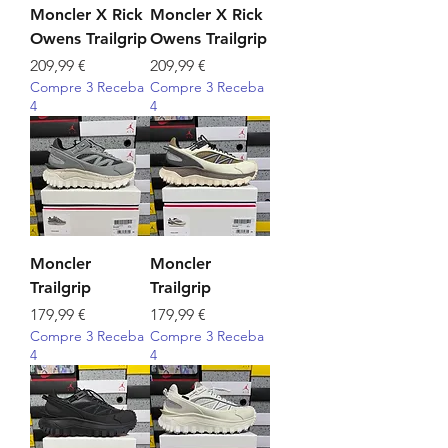
Moncler X Rick
Moncler X Rick
Owens Trailgrip
Owens Trailgrip
Preço
Preço
209,99 €
209,99 €
Compre 3 Receba
Compre 3 Receba
4
4
Moncler
Moncler
Trailgrip
Trailgrip
Preço
Preço
179,99 €
179,99 €
Compre 3 Receba
Compre 3 Receba
4
4