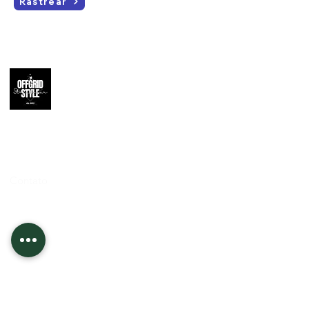
Rastrear
Apoio ao
Cliente
Contato
Informações
Quem Somos
Envio e Devolução
Politica da Loja