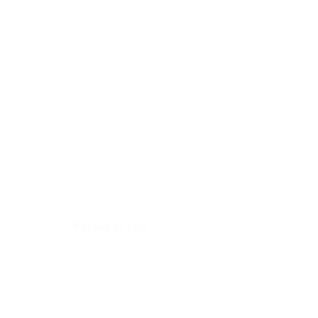
Cliente
Informações
Redes Sociais
Quem Somos
Politica da Loja
equentes
Perguntas Frequentes
Envio e Devolução