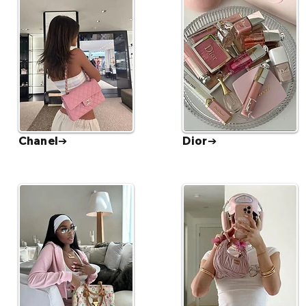
Chanel➔
Dior➔