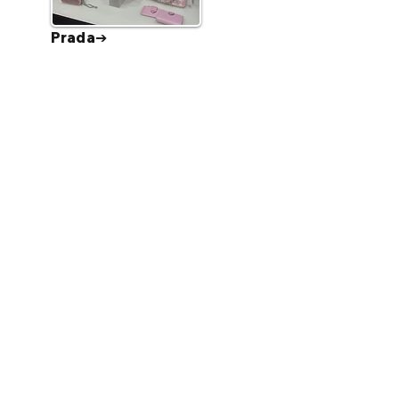
Prada➔