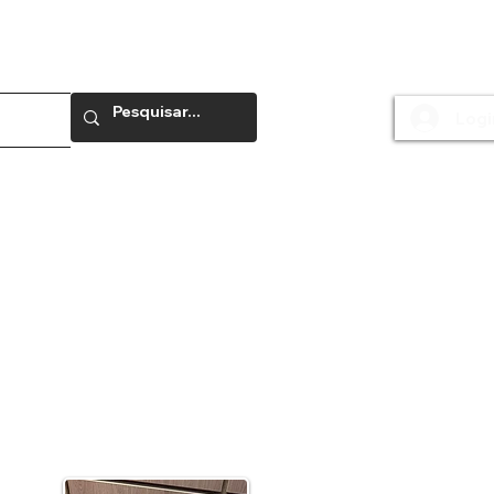
Logi
e