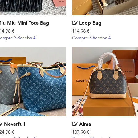
iu Miu Mini Tote Bag
Visualização rápida
LV Loop Bag
Visualização rápida
reço
Preço
14,98 €
114,98 €
ompre 3 Receba 4
Compre 3 Receba 4
V Neverfull
Visualização rápida
LV Alma
Visualização rápida
reço
Preço
24,98 €
107,98 €