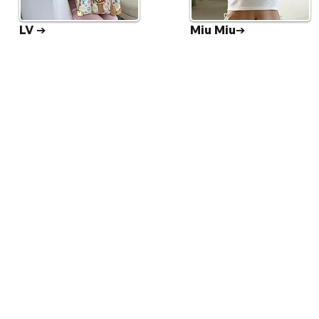
LV ➔
Miu Miu➔