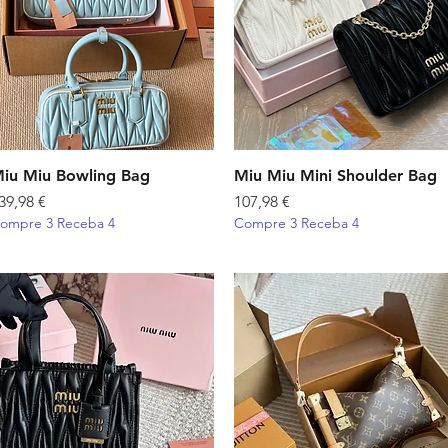
iu Miu Bowling Bag
Visualização rápida
Miu Miu Mini Shoulder Bag
Visualização rápida
reço
Preço
39,98 €
107,98 €
ompre 3 Receba 4
Compre 3 Receba 4