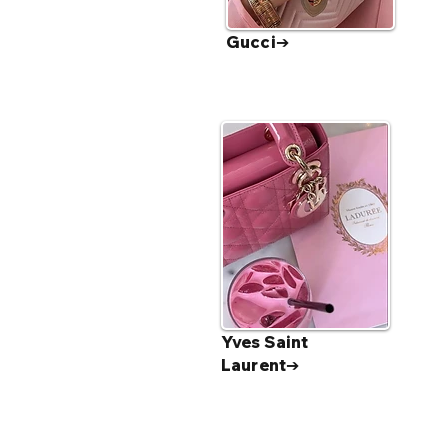
Gucci➔
Yves Saint
Laurent➔