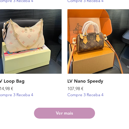
ompre 3 Receba 4
Compre 3 Receba 4
V Loop Bag
Visualização rápida
LV Nano Speedy
Visualização rápida
reço
Preço
14,98 €
107,98 €
ompre 3 Receba 4
Compre 3 Receba 4
Ver mais