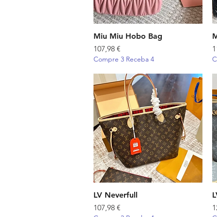
Miu Miu Hobo Bag
Visualização rápida
M
Preço
P
107,98 €
1
Compre 3 Receba 4
C
LV Neverfull
Visualização rápida
L
Preço
P
107,98 €
1