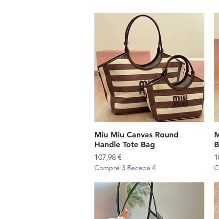
Miu Miu Canvas Round
Visualização rápida
M
Handle Tote Bag
B
Preço
P
107,98 €
1
Compre 3 Receba 4
C