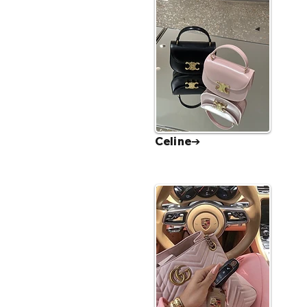
Celine➔