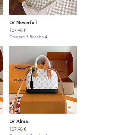
LV Neverfull
Visualização rápida
Preço
107,98 €
Compre 3 Receba 4
LV Alma
Visualização rápida
Preço
107,98 €