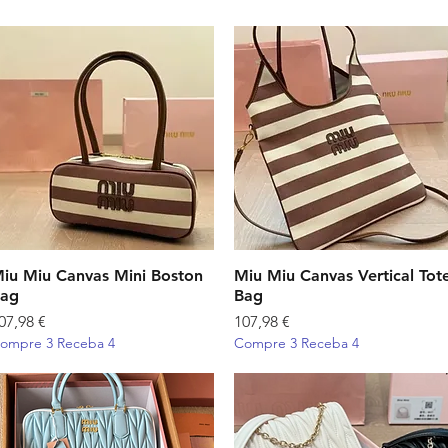
iu Miu Canvas Mini Boston
Visualização rápida
Miu Miu Canvas Vertical Tot
Visualização rápida
ag
Bag
reço
Preço
07,98 €
107,98 €
ompre 3 Receba 4
Compre 3 Receba 4