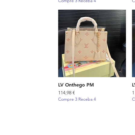
Compre 3 Receba 4
C
LV Onthego PM
Visualização rápida
L
Preço
P
114,98 €
1
Compre 3 Receba 4
C