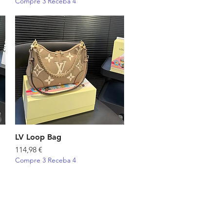
Compre 3 Receba 4
LV Loop Bag
Visualização rápida
Preço
114,98 €
Compre 3 Receba 4