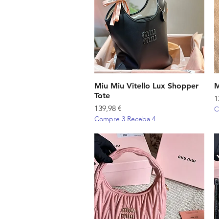
Miu Miu Vitello Lux Shopper
Visualização rápida
M
Tote
P
1
Preço
139,98 €
C
Compre 3 Receba 4