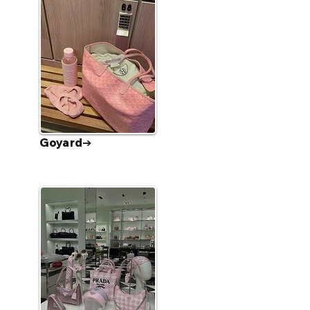
Goyard➔