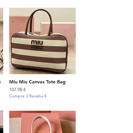
e
Miu Miu Canvas Tote Bag
Visualização rápida
Preço
107,98 €
Compre 3 Receba 4