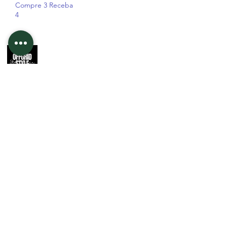
Compre 3 Receba
4
Apoio ao
Cliente
Contato
Informações
Quem Somos
Envio e Devolução
Politica da Loja