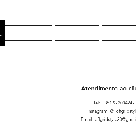
Página Inicial
Rastreiar pedido
Mulheres
Atendimento ao cli
Tel: +351 922004247
Instagram:
@_offgridsty
Email:
offgridstyle23@gma