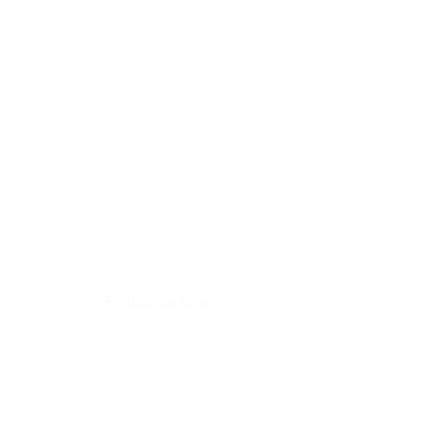
Cliente
Informações
Redes Sociais
Quem Somos
Politica da Loja
equentes
Perguntas Frequentes
Envio e Devolução