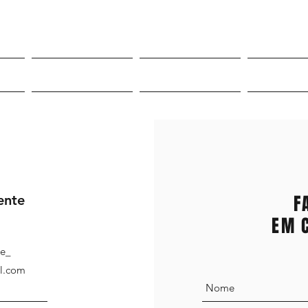
Roupas
Sneakers
Mor
F
ente
EM 
le_
il.com