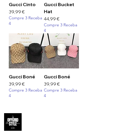
Gucci Cinto
Gucci Bucket
Hat
Preço
39,99 €
Compre 3 Receba
Preço
44,99 €
4
Compre 3 Receba
4
Gucci Boné
Gucci Boné
Preço
Preço
39,99 €
39,99 €
Compre 3 Receba
Compre 3 Receba
4
4