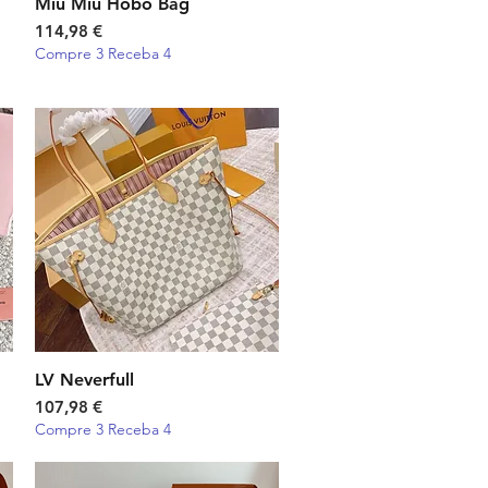
Miu Miu Hobo Bag
Visualização rápida
Preço
114,98 €
Compre 3 Receba 4
LV Neverfull
Visualização rápida
Preço
107,98 €
Compre 3 Receba 4