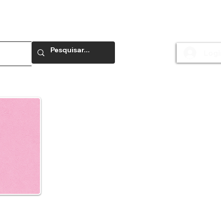
Logi
e