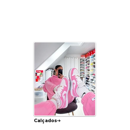
Calçados➔