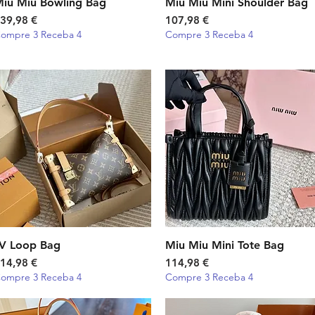
iu Miu Bowling Bag
Visualização rápida
Miu Miu Mini Shoulder Bag
Visualização rápida
reço
Preço
39,98 €
107,98 €
ompre 3 Receba 4
Compre 3 Receba 4
V Loop Bag
Visualização rápida
Miu Miu Mini Tote Bag
Visualização rápida
reço
Preço
14,98 €
114,98 €
ompre 3 Receba 4
Compre 3 Receba 4