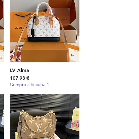
LV Alma
Visualização rápida
Preço
107,98 €
Compre 3 Receba 4