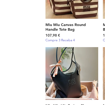
Miu Miu Canvas Round
Visualização rápida
M
Handle Tote Bag
Preço
P
107,98 €
1
Compre 3 Receba 4
C