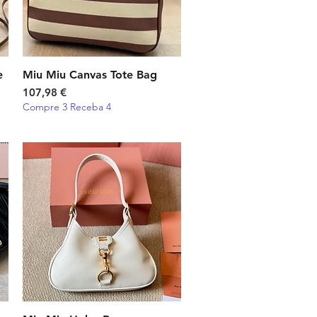
e
Miu Miu Canvas Tote Bag
Visualização rápida
Preço
107,98 €
Compre 3 Receba 4