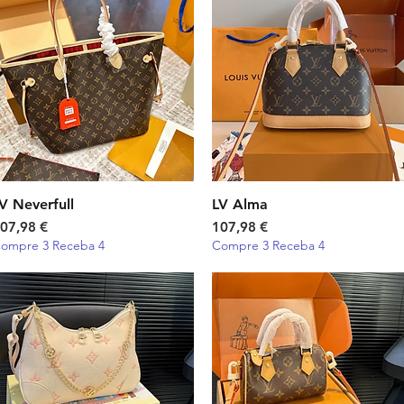
V Neverfull
Visualização rápida
LV Alma
Visualização rápida
reço
Preço
07,98 €
107,98 €
ompre 3 Receba 4
Compre 3 Receba 4