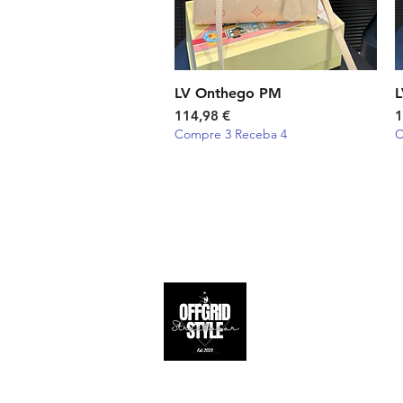
LV Onthego PM
Visualização rápida
L
Preço
P
114,98 €
1
Compre 3 Receba 4
C
Apoio ao 