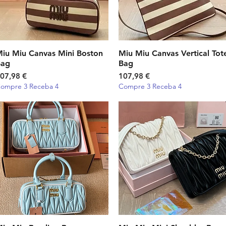
iu Miu Canvas Mini Boston
Visualização rápida
Miu Miu Canvas Vertical Tot
Visualização rápida
Bag
Bag
reço
Preço
07,98 €
107,98 €
ompre 3 Receba 4
Compre 3 Receba 4