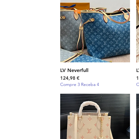
LV Neverfull
Visualização rápida
L
Preço
P
124,98 €
1
Compre 3 Receba 4
C