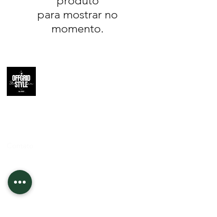
produto
para mostrar no
momento.
Apoio ao
Cliente
Contato
Informações
Quem Somos
Envio e Devolução