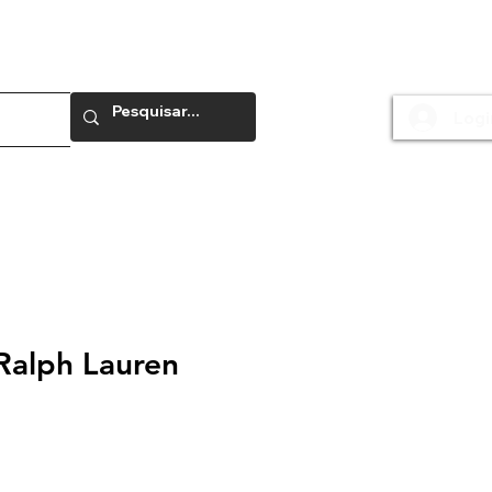
Logi
e
Ralph Lauren