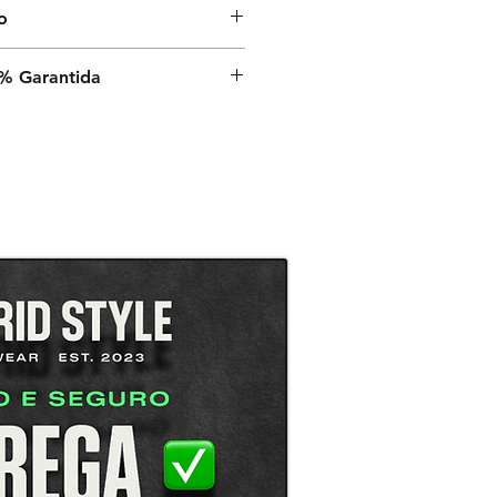
o
nvio é de 9 a 13 dias úteis a
% Garantida
a, após o despacho estar
é a sua satisfação,
rantia de satisfação 100% em