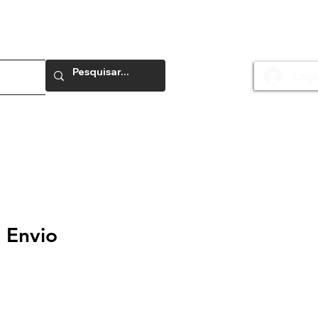
Logi
e
 Envio