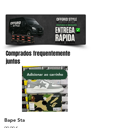
todos os produtos.
Comprados frequentemente
.
juntos
Adicionar ao carrinho
Bape Sta
Preço