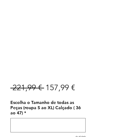
Preço
Preço
 221,99 € 
157,99 €
normal
promocional
Escolha o Tamanho de todas as
Peças (roupa S ao XL) Calçado ( 36
ao 47)
*