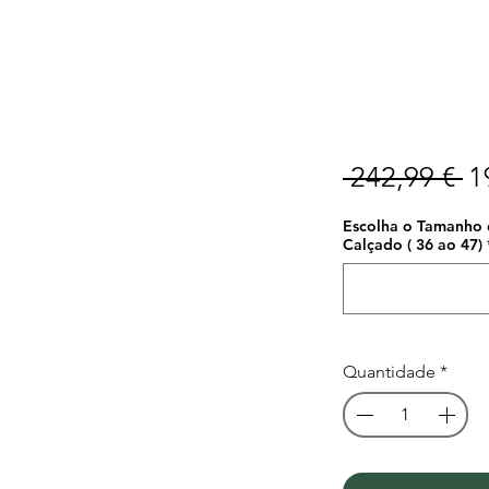
P
 242,99 € 
1
n
Escolha o Tamanho d
Calçado ( 36 ao 47)
Quantidade
*