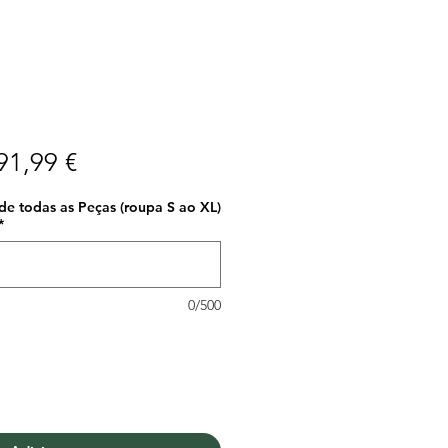
reço
Preço
91,99 €
ormal
promocional
e todas as Peças (roupa S ao XL)
*
0/500