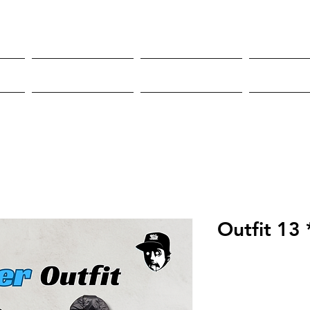
Roupas
Sneakers
Mor
Outfit 13 