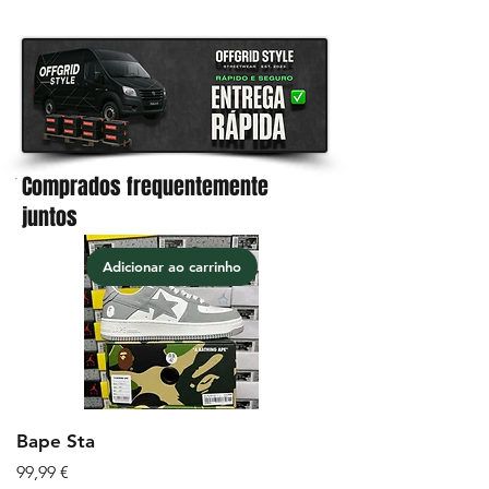
todos os produtos
Comprados frequentemente
.
juntos
Adicionar ao carrinho
Bape Sta
Preço
99,99 €