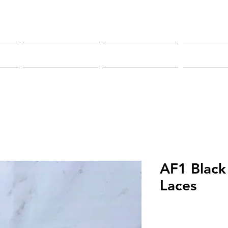
Roupas
Sneakers
Mor
AF1 Black 
Laces