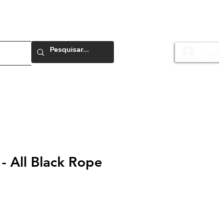
Logi
e
- All Black Rope