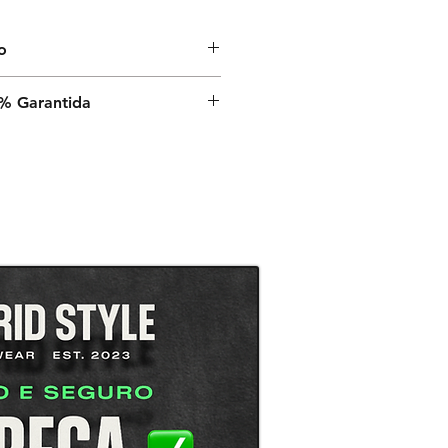
o
nvio é de 9 a 13 dias úteis a
% Garantida
a, após o despacho estar
é a sua satisfação,
rantia de satisfação 100% em