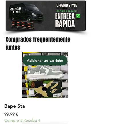
Comprados frequentemente
.
juntos
Adicionar ao carrinho
Bape Sta
Preço
99,99 €
Compre 3 Receba 4