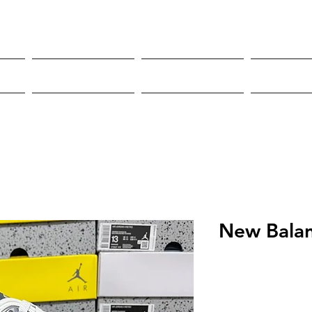
Roupas
Sneakers
Mor
New Bala