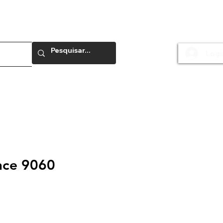
Logi
e
nce 9060