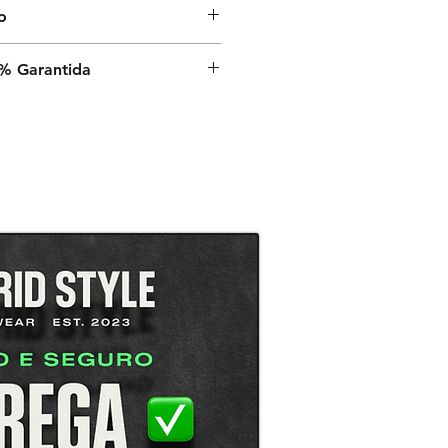
o
nvio é de 9 a 13 dias úteis a
% Garantida
a, após o despacho estar
é a sua satisfação,
rantia de satisfação 100% em
.