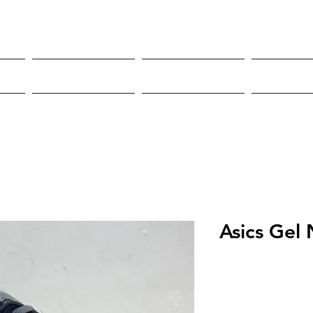
Roupas
Sneakers
Mor
Asics Gel