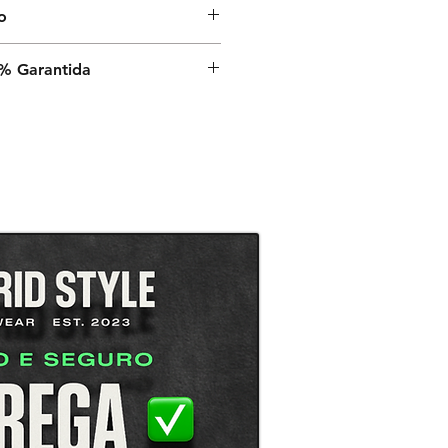
o
nvio é de 9 a 13 dias úteis a
% Garantida
a, após o despacho estar
é a sua satisfação,
rantia de satisfação 100% em