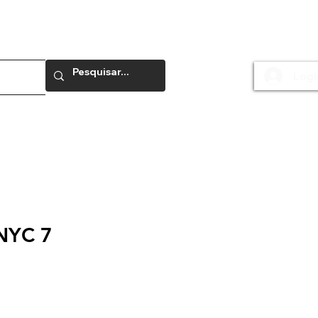
Logi
e
 NYC 7