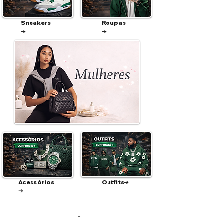
Sneakers
Roupas
➔
➔
Acessórios
Outfits➔
➔