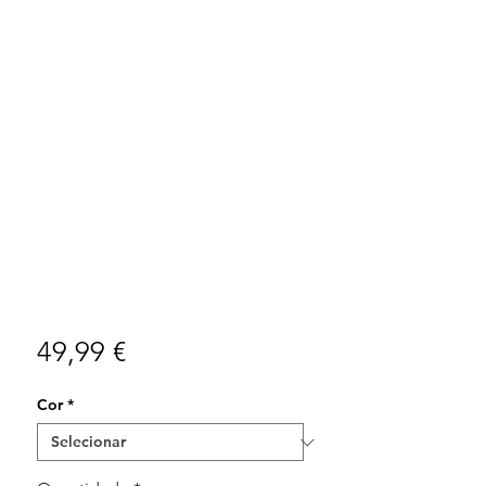
Preço
49,99 €
Cor
*