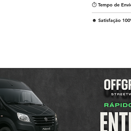
⏱︎ Tempo de Envi
O tempo médio de e
☻ Satisfação 100
chegar até tua cas
concluído.
A nossa prioridade 
oferecemos uma ga
todos os produtos