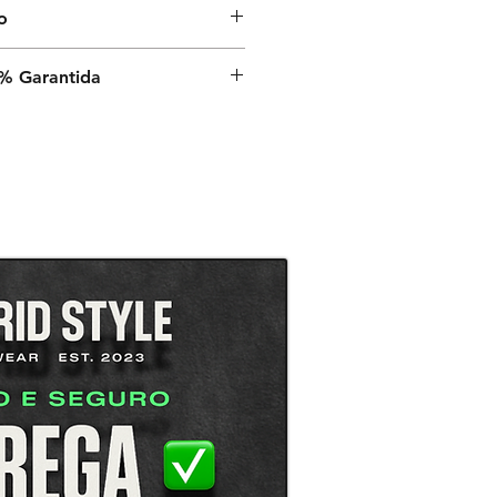
o
nvio é de 9 a 13 dias úteis a
% Garantida
a, após o despacho estar
é a sua satisfação,
rantia de satisfação 100% em
.