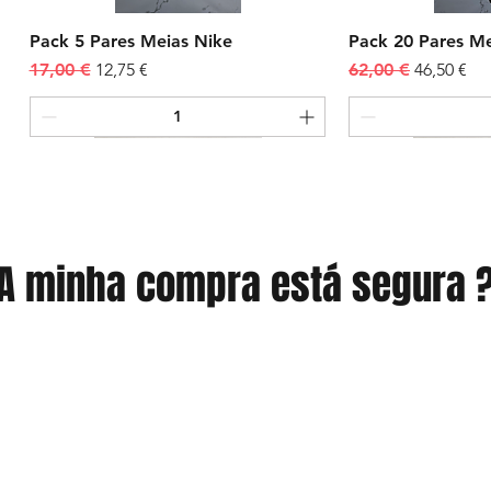
Pack 5 Pares Meias Nike
Pack 20 Pares Me
Preço normal
Preço promocional
Preço normal
Preço pr
17,00 €
12,75 €
62,00 €
46,50 €
Novidades
Adicionar ao carrinho
Adicionar ao carrinho
Adicionar ao carrinho
Adicionar
Adicionar
Adicionar
A minha compra está segura 
Outfit 27
Outfit 23
Outfit 19
Outfit 26
Outfit 22
Outfit 24 *
Preço normal
Preço normal
Preço normal
Preço promocional
Preço promocional
Preço promocional
Preço normal
Preço normal
Preço normal
Preço p
Preço p
Preço p
317,99 €
282,99 €
267,99 €
257,99 €
247,99 €
222,99 €
317,99 €
242,99 €
341,99 €
257,99 €
207,99 €
287,99 €
Compre 3 Receba 4
Compre 3 Receba 4
Compre 3 Receba 4
Compre 3 Receba 4
Compre 3 Receba 4
Compre 3 Receba 4