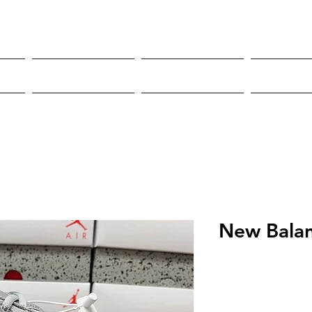
Roupas
Sneakers
Mor
New Bala