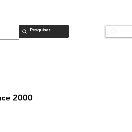
Logi
e
nce 2000