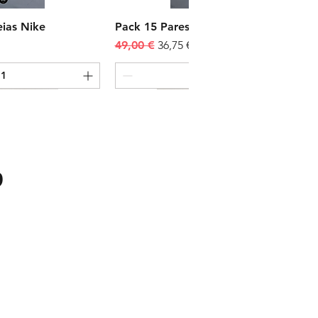
ias Nike
Pack 15 Pares Meias Nike
omocional
Preço normal
Preço promocional
49,00 €
36,75 €
Novidades
 ao carrinho
 ao carrinho
 ao carrinho
Adicionar ao carrinho
Adicionar ao carrinho
Adicionar ao carrinho
?
Outfit 25
Outfit 21
Outfit 23 *
romocional
romocional
romocional
Preço normal
Preço normal
Preço normal
Preço promocional
Preço promocional
Preço promocional
282,99 €
267,99 €
341,99 €
247,99 €
222,99 €
287,99 €
Compre 3 Receba 4
Compre 3 Receba 4
Compre 3 Receba 4