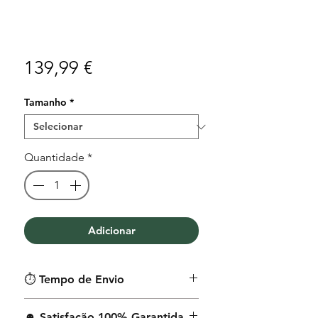
Preço
139,99 €
Tamanho
*
Quantidade
*
Adicionar
⏱︎ Tempo de Envio
O tempo médio de envio é de 9 a
☻ Satisfação 100% Garantida