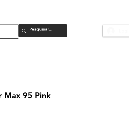
Logi
e
ir Max 95 Pink