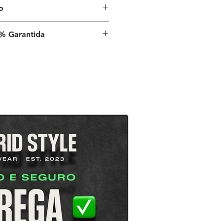
o
nvio é de 9 a 13 dias úteis a
% Garantida
a, após o despacho estar
é a sua satisfação,
rantia de satisfação 100% em