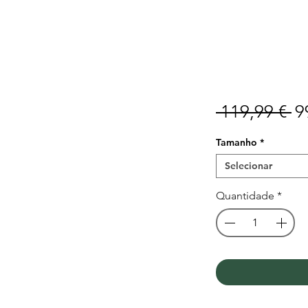
P
 119,99 € 
9
n
Tamanho
*
Selecionar
Quantidade
*