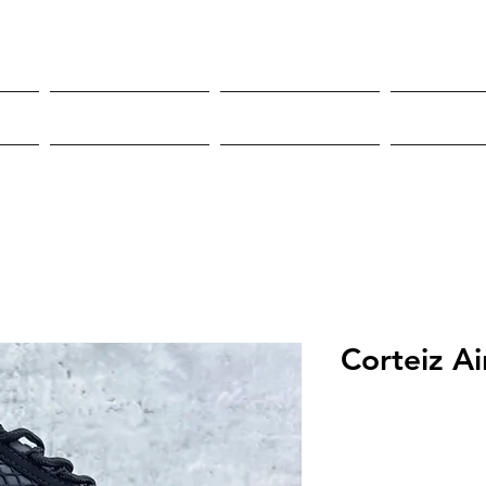
Roupas
Sneakers
Mor
Corteiz A