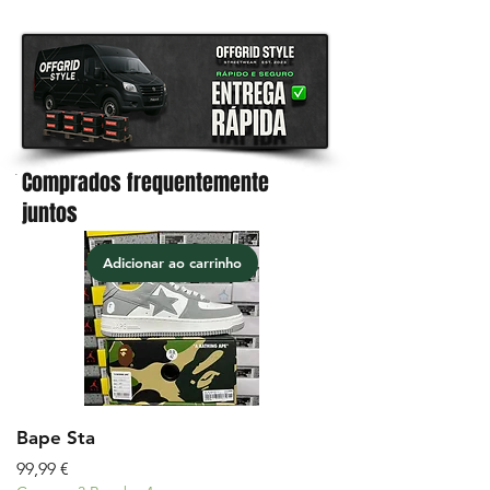
Comprados frequentemente
.
juntos
Adicionar ao carrinho
Bape Sta
Preço
99,99 €