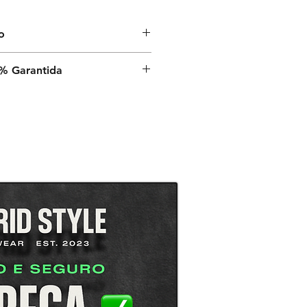
o
nvio é de 9 a 13 dias úteis a
% Garantida
a, após o despacho estar
é a sua satisfação,
rantia de satisfação 100% em
.