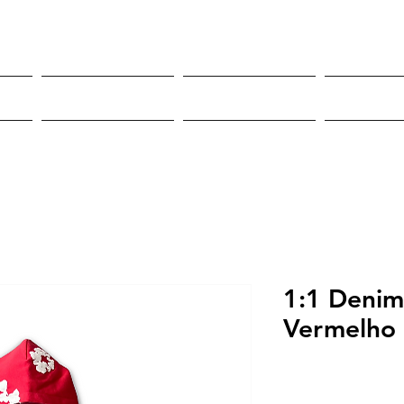
Roupas
Sneakers
Mor
1:1 Denim
Vermelho