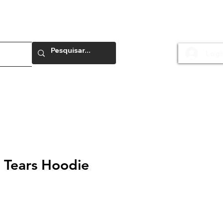
Logi
e
 Tears Hoodie