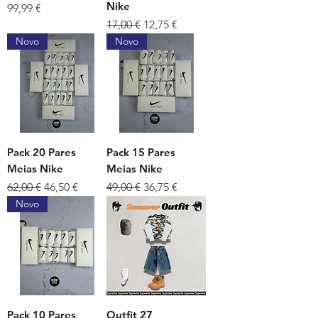
Nike
Preço
99,99 €
Preço normal
Preço promocional
17,00 €
12,75 €
Novo
Novo
Pack 20 Pares
Pack 15 Pares
Meias Nike
Meias Nike
Preço normal
Preço promocional
Preço normal
Preço promocional
62,00 €
46,50 €
49,00 €
36,75 €
Novo
Pack 10 Pares
Outfit 27